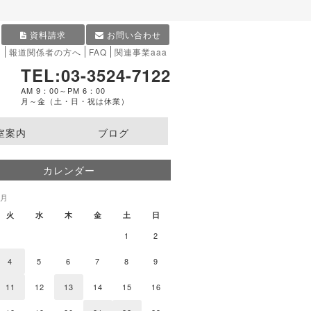
資料請求
お問い合わせ
内
報道関係者の方へ
FAQ
関連事業aaa
TEL:03-3524-7122
AM 9：00～PM 6：00
月～金（土・日・祝は休業）
室案内
ブログ
カレンダー
9月
火
水
木
金
土
日
1
2
4
5
6
7
8
9
11
12
13
14
15
16