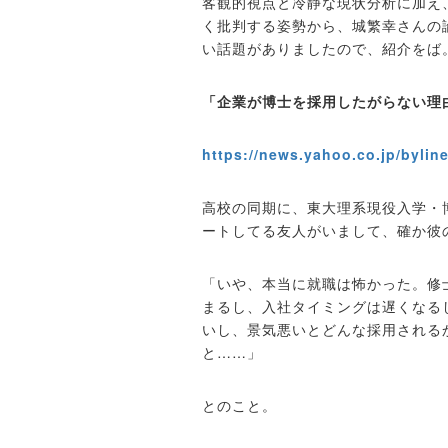
客観的視点と冷静な現状分析に加え
く批判する姿勢から、城繁幸さんの
い話題がありましたので、紹介をば
「企業が博士を採用したがらない理
https://news.yahoo.co.jp/bylin
高校の同期に、東大理系現役入学・
ートしてる友人がいまして、確か彼
「いや、本当に就職は怖かった。修
まるし、入社タイミングは遅くなる
いし、景気悪いとどんな採用される
と……」
とのこと。