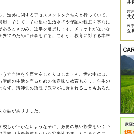
共
共通
ら、進路に関するアセスメントをきちんと行っていて、
共
費用、そして、その後の生活水準や保証の程度を事前に
医
があるときのみ、進学を選択します。メリットがないな
医
金獲得のために仕事をする。これが、教育に対する本来
いう方向性を全面肯定したりはしません。世の中には、
ろ講師の生活を守るための無意味な教育もあり、学生の
わらず、講師側の論理で教育が推奨されることもあるた
んな話がありました。
学校しか行かないような子に、必要の無い授業をいくつ
門学校が声優養成みたいな将来性の無いところなのに、