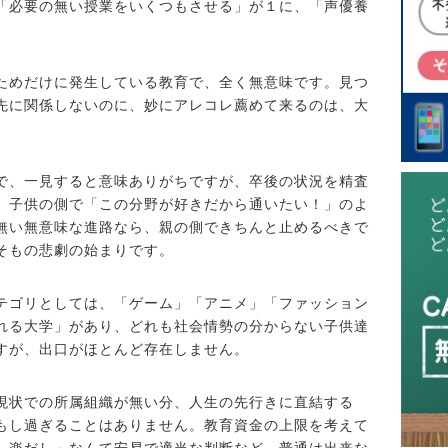
「必要の無い授業をいくつもさせる」が１に、「声優養
ためだけに発生している教育で、全く無意味です。見つ
先に関係しないのに、妙にアレコレ薦めて来るのは、大
で、一見すると意味ありがちですが、卒後の状況を精査
、子供の側で「この分野が好きだから通いたい！」のよ
無い無意味な進路なら、親の側できちんと止めるべきで
そもの悲劇の始まりです。
テゴリとしては、「ゲーム」「アニメ」「ファッション
れる大学」があり、どれも社会情勢の分からない子供達
すが、出口がほとんど存在しません。
現状での所属組織が無い分、人生の先行きに直結する
もし過ぎることはありません。教育資金の上限を考えて
。楽だし」なんて安易で適当な判断など、普通は出来な