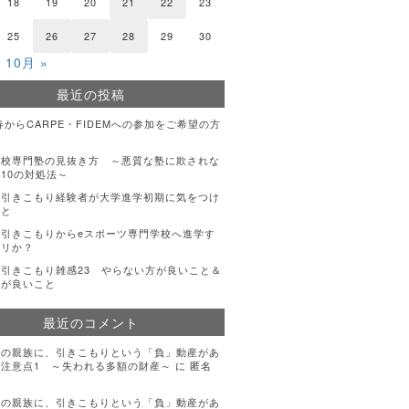
18
19
20
21
22
23
25
26
27
28
29
30
10月 »
最近の投稿
年春からCARPE・FIDEMへの参加をご希望の方
登校専門塾の見抜き方 ～悪質な塾に欺されな
10の対処法～
・引きこもり経験者が大学進学初期に気をつけ
こと
引きこもりからeスポーツ専門学校へ進学す
アリか？
引きこもり雑感23 やらない方が良いこと＆
方が良いこと
最近のコメント
手の親族に、引きこもりという「負」動産があ
注意点1 ～失われる多額の財産～
に
匿名
手の親族に、引きこもりという「負」動産があ