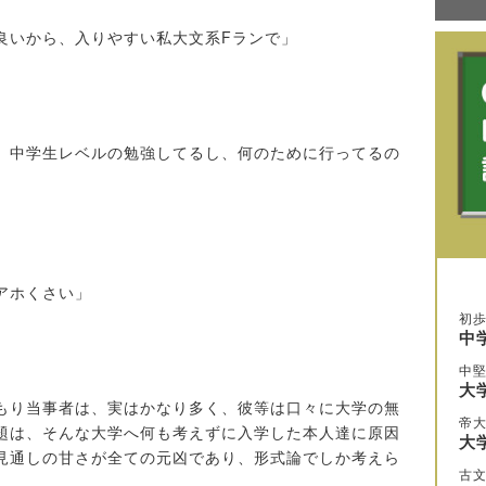
良いから、入りやすい私大文系Fランで」
、中学生レベルの勉強してるし、何のために行ってるの
アホくさい」
初
中
中
大
もり当事者は、実はかなり多く、彼等は口々に大学の無
帝
題は、そんな大学へ何も考えずに入学した本人達に原因
大
見通しの甘さが全ての元凶であり、形式論でしか考えら
古