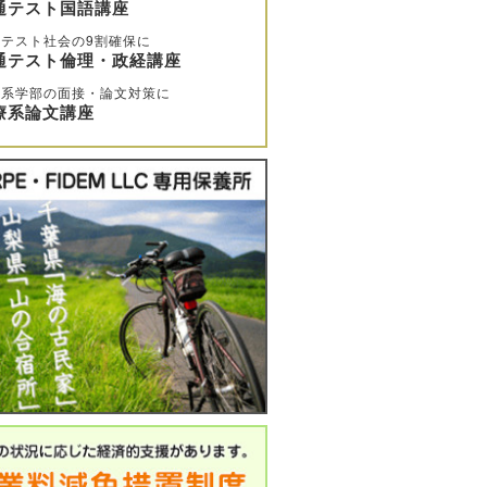
通テスト国語講座
テスト社会の9割確保に
通テスト倫理・政経講座
療系学部の面接・論文対策に
療系論文講座