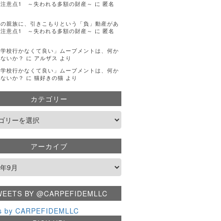
注意点1 ～失われる多額の財産～
に
匿名
手の親族に、引きこもりという「負」動産があ
注意点1 ～失われる多額の財産～
に
匿名
「学校行かなくて良い」ムーブメントは、何か
くないか？
に
アルザス
より
「学校行かなくて良い」ムーブメントは、何か
くないか？
に
猫好きの猫
より
カテゴリー
アーカイブ
WEETS BY @CARPEFIDEMLLC
s by CARPEFIDEMLLC