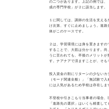
の二つがあります。上記の例では、
成の専門学校」が２に該当します。
１に関しては、講師の生活を支える
け次第、すぐに止めましょう。進路
体がこのケースです。
２は、学習環境には身を置きますの
することで、大筋は分かります。尚
うに言われても、卒後のメリットが
す。ナアナアで済ますことが、そも
投入資金の割にリターンの少ないカ
（モード関連全般）」「無試験で入
には人気があるため学校は存在しま
不登校や引きこもり当事者の場合、
「進路先の選択」はいくら精査して
みても、「とりあえずここでいいか