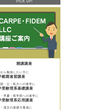
PICK UP!
開講講座
歩から勉強したい方に
学範囲速習講座
堅国・公・私大への進学に
学受験理系基礎講座
大・早慶・医学部への進学に
学受験理系応用講座
文・漢文の基礎力養成に