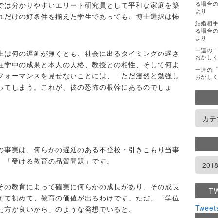
る場合の
では分かりやすいエリート研究員として平和な家庭を築
より
れだけの好条件を揃えた学生であっても、博士選択は怖
結婚相
る場合の
より
一連の
上は何の遅延が無くとも、社会に出るタイミングの遅さ
おかし
在学中の成果と本人の人格、教授との相性、そして何よ
一連の
フォーマンスを見せないことには、「ただ漫然と勉強し
おかし
ってしまう。これが、彼の恐怖の根幹にあるのでしょ
の事実は、何らかの遅延のある不登校・引きこもり当事
、「受ける教育の品質問題」です。
その教育によって確実に何らかの成長があり、その成長
T
えて初めて、教育の価値が出るわけです。ただ、「学位
Tweet
た方が良いから」のような発想でいると、