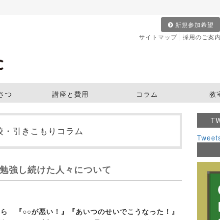
新規参加希望
サイトマップ
採用のご案
さつ
講座と費用
コラム
教
T
校・引きこもりコラム
Tweet
勉強し続けた人々について
ら 『○○が悪い！』『あいつのせいでこうなった！』