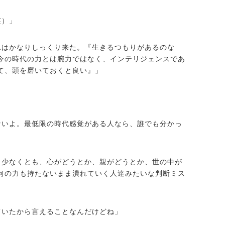
笑）」
れはかなりしっくり来た。『生きるつもりがあるのな
今の時代の力とは腕力ではなく、インテリジェンスであ
て、頭を磨いておくと良い』」
ないよ。最低限の時代感覚がある人なら、誰でも分かっ
。少なくとも、心がどうとか、親がどうとか、世の中が
何の力も持たないまま潰れていく人達みたいな判断ミス
ていたから言えることなんだけどね」