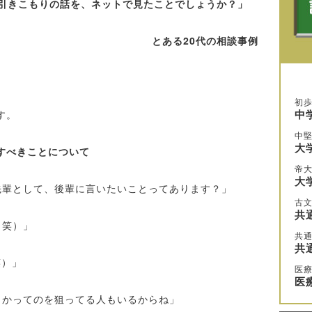
代引きこもりの話を、ネットで見たことでしょうか？」
とある20代の相談事例
初
中
す。
中
大
すべきことについて
帝
大
先輩として、後輩に言いたいことってあります？」
古
共
（笑）」
共通
共
笑）」
医
医
とかってのを狙ってる人もいるからね」