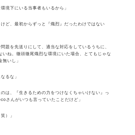
な環境下にいる当事者もいるから」
うけど、最初からずっと『熾烈』だったわけではない
で問題を先送りにして、適当な対応をしているうちに、
ないね。徹頭徹尾熾烈な環境にいた場合、とてもじゃな
金無いし」
になるな」
たのは、『生きるための力をつけなくちゃいけない』っ
ecoさんがいつも言っていたことだけど」
（笑）」