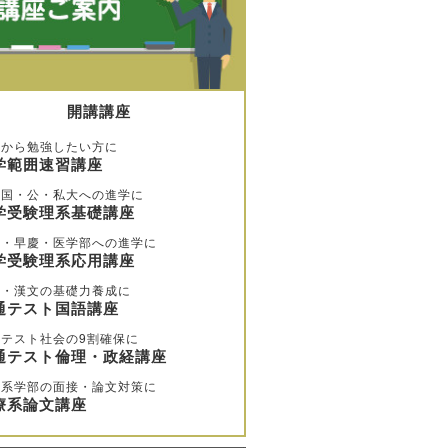
開講講座
歩から勉強したい方に
学範囲速習講座
堅国・公・私大への進学に
学受験理系基礎講座
大・早慶・医学部への進学に
学受験理系応用講座
文・漢文の基礎力養成に
通テスト国語講座
テスト社会の9割確保に
通テスト倫理・政経講座
療系学部の面接・論文対策に
療系論文講座