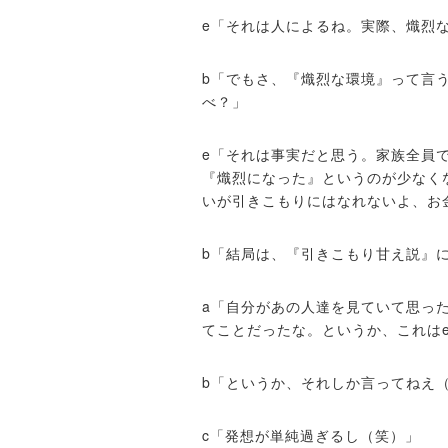
e「それは人によるね。実際、熾烈
b「でもさ、『熾烈な環境』って言
べ？」
e「それは事実だと思う。家族全員
『熾烈になった』というのが少なく
いが引きこもりにはなれないよ、お
b「結局は、『引きこもり甘え説』
a「自分があの人達を見ていて思っ
てことだったな。というか、これは
b「というか、それしか言ってねえ
c「発想が単純過ぎるし（笑）」