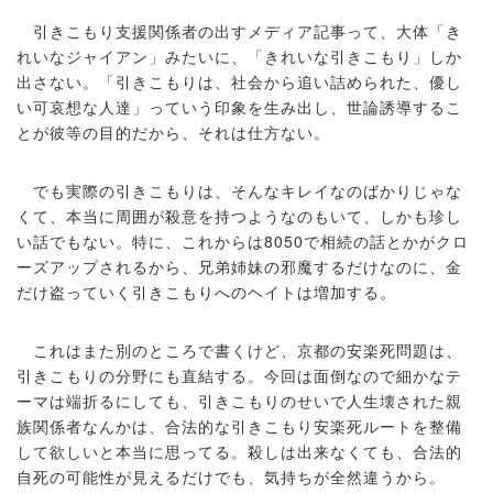
引きこもり支援関係者の出すメディア記事って、大体「き
れいなジャイアン」みたいに、「きれいな引きこもり」しか
出さない。「引きこもりは、社会から追い詰められた、優し
い可哀想な人達」っていう印象を生み出し、世論誘導するこ
とが彼等の目的だから、それは仕方ない。
でも実際の引きこもりは、そんなキレイなのばかりじゃな
くて、本当に周囲が殺意を持つようなのもいて、しかも珍し
い話でもない。特に、これからは8050で相続の話とかがクロ
ーズアップされるから、兄弟姉妹の邪魔するだけなのに、金
だけ盗っていく引きこもりへのヘイトは増加する。
これはまた別のところで書くけど、京都の安楽死問題は、
引きこもりの分野にも直結する。今回は面倒なので細かなテ
ーマは端折るにしても、引きこもりのせいで人生壊された親
族関係者なんかは、合法的な引きこもり安楽死ルートを整備
して欲しいと本当に思ってる。殺しは出来なくても、合法的
自死の可能性が見えるだけでも、気持ちが全然違うから。