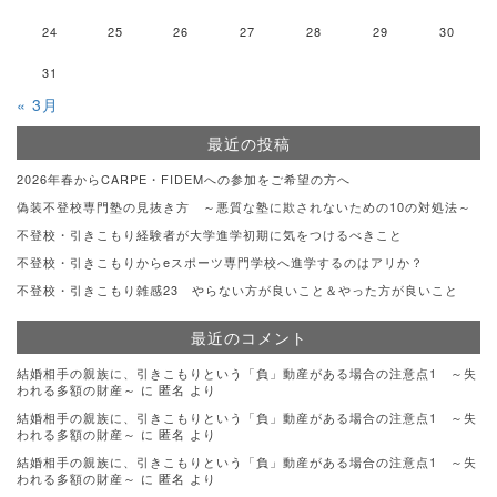
24
25
26
27
28
29
30
31
« 3月
最近の投稿
2026年春からCARPE・FIDEMへの参加をご希望の方へ
偽装不登校専門塾の見抜き方 ～悪質な塾に欺されないための10の対処法～
不登校・引きこもり経験者が大学進学初期に気をつけるべきこと
不登校・引きこもりからeスポーツ専門学校へ進学するのはアリか？
不登校・引きこもり雑感23 やらない方が良いこと＆やった方が良いこと
最近のコメント
結婚相手の親族に、引きこもりという「負」動産がある場合の注意点1 ～失
われる多額の財産～
に
匿名
より
結婚相手の親族に、引きこもりという「負」動産がある場合の注意点1 ～失
われる多額の財産～
に
匿名
より
結婚相手の親族に、引きこもりという「負」動産がある場合の注意点1 ～失
われる多額の財産～
に
匿名
より