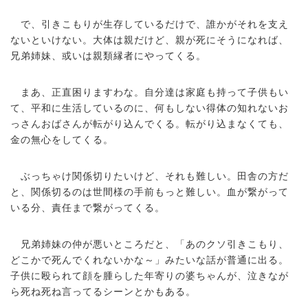
で、引きこもりが生存しているだけで、誰かがそれを支え
ないといけない。大体は親だけど、親が死にそうになれば、
兄弟姉妹、或いは親類縁者にやってくる。
まあ、正直困りますわな。自分達は家庭も持って子供もい
て、平和に生活しているのに、何もしない得体の知れないお
っさんおばさんが転がり込んでくる。転がり込まなくても、
金の無心をしてくる。
ぶっちゃけ関係切りたいけど、それも難しい。田舎の方だ
と、関係切るのは世間様の手前もっと難しい。血が繋がって
いる分、責任まで繋がってくる。
兄弟姉妹の仲が悪いところだと、「あのクソ引きこもり、
どこかで死んでくれないかな～」みたいな話が普通に出る。
子供に殴られて顔を腫らした年寄りの婆ちゃんが、泣きなが
ら死ね死ね言ってるシーンとかもある。