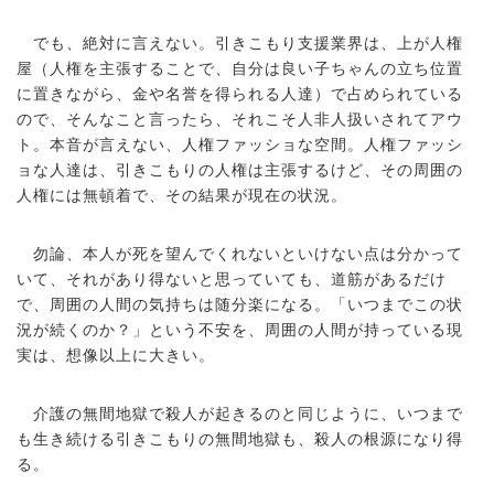
でも、絶対に言えない。引きこもり支援業界は、上が人権
屋（人権を主張することで、自分は良い子ちゃんの立ち位置
に置きながら、金や名誉を得られる人達）で占められている
ので、そんなこと言ったら、それこそ人非人扱いされてアウ
ト。本音が言えない、人権ファッショな空間。人権ファッシ
ョな人達は、引きこもりの人権は主張するけど、その周囲の
人権には無頓着で、その結果が現在の状況。
勿論、本人が死を望んでくれないといけない点は分かって
いて、それがあり得ないと思っていても、道筋があるだけ
で、周囲の人間の気持ちは随分楽になる。「いつまでこの状
況が続くのか？」という不安を、周囲の人間が持っている現
実は、想像以上に大きい。
介護の無間地獄で殺人が起きるのと同じように、いつまで
も生き続ける引きこもりの無間地獄も、殺人の根源になり得
る。