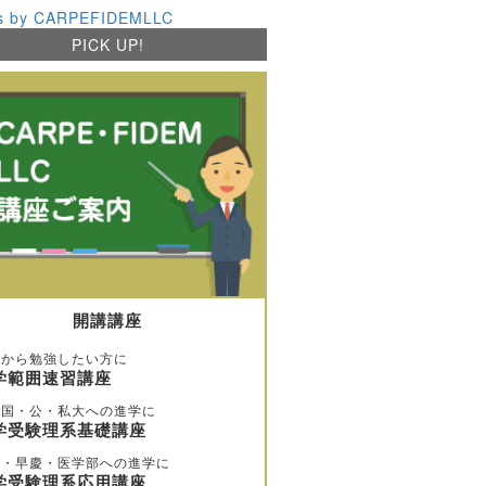
s by CARPEFIDEMLLC
PICK UP!
開講講座
歩から勉強したい方に
学範囲速習講座
堅国・公・私大への進学に
学受験理系基礎講座
大・早慶・医学部への進学に
学受験理系応用講座