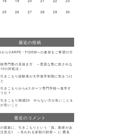
18
19
20
21
22
23
25
26
27
28
29
30
最近の投稿
年春からCARPE・FIDEMへの参加をご希望の方
登校専門塾の見抜き方 ～悪質な塾に欺されな
10の対処法～
・引きこもり経験者が大学進学初期に気をつけ
こと
引きこもりからeスポーツ専門学校へ進学す
アリか？
引きこもり雑感23 やらない方が良いこと＆
方が良いこと
最近のコメント
手の親族に、引きこもりという「負」動産があ
注意点1 ～失われる多額の財産～
に
匿名