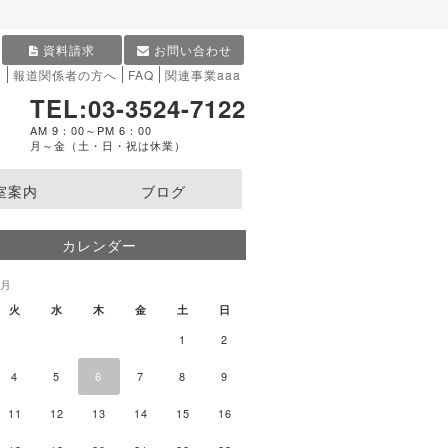
資料請求
お問い合わせ
内
報道関係者の方へ
FAQ
関連事業aaa
TEL:03-3524-7122
AM 9：00～PM 6：00
月～金（土・日・祝は休業）
室案内
ブログ
カレンダー
8月
火
水
木
金
土
日
1
2
4
5
6
7
8
9
11
12
13
14
15
16