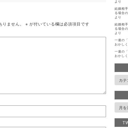
より
結婚相
る場合の
より
ありません。
※
が付いている欄は必須項目です
結婚相
る場合の
より
一連の
おかし
一連の
おかし
T