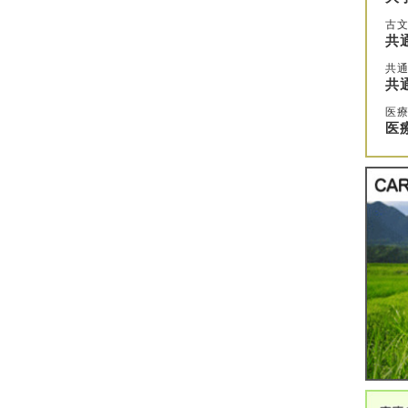
古
共
共通
共
医
医