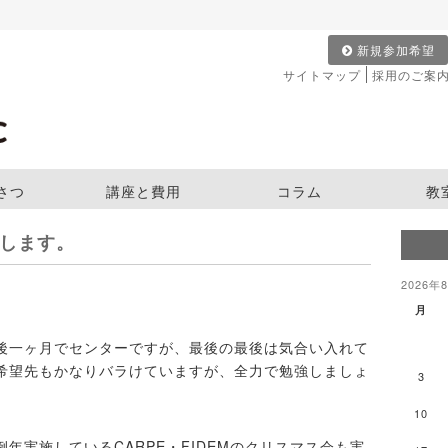
新規参加希望
サイトマップ
採用のご案
さつ
講座と費用
コラム
教
します。
2026年
月
後一ヶ月でセンターですが、最後の最後は気合い入れて
希望先もかなりバラけていますが、全力で勉強しましょ
3
10
年実施しているCARPE・FIDEMのクリスマス会も実