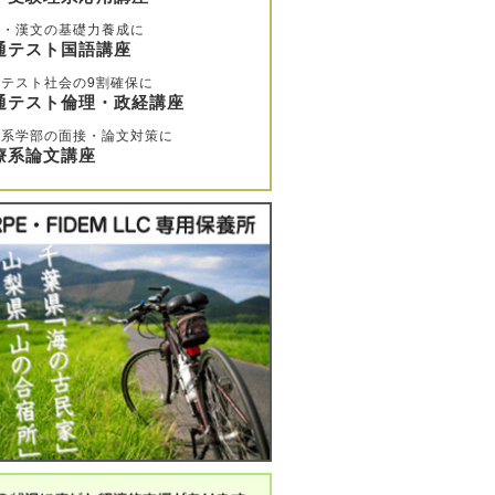
文・漢文の基礎力養成に
通テスト国語講座
テスト社会の9割確保に
通テスト倫理・政経講座
療系学部の面接・論文対策に
療系論文講座