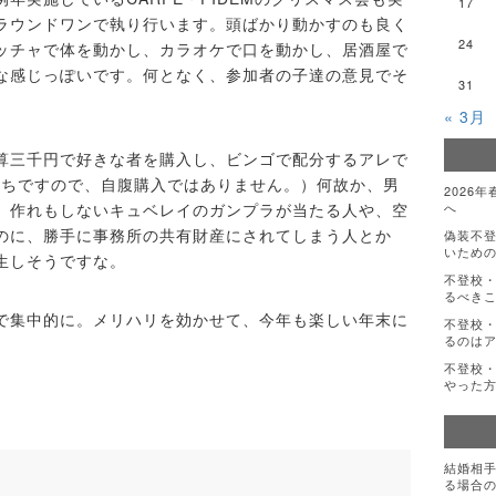
17
ラウンドワンで執り行います。頭ばかり動かすのも良く
24
ッチャで体を動かし、カラオケで口を動かし、居酒屋で
な感じっぽいです。何となく、参加者の子達の意見でそ
31
« 3月
算三千円で好きな者を購入し、ビンゴで配分するアレで
持ちですので、自腹購入ではありません。）何故か、男
2026
、作れもしないキュベレイのガンプラが当たる人や、空
へ
のに、勝手に事務所の共有財産にされてしまう人とか
偽装不
いための
生しそうですな。
不登校
るべき
で集中的に。メリハリを効かせて、今年も楽しい年末に
不登校・
るのは
不登校・
やった
結婚相
る場合の