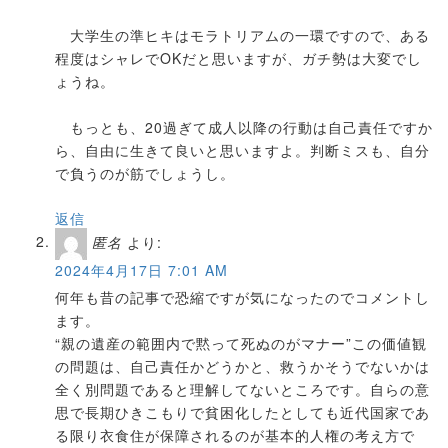
大学生の準ヒキはモラトリアムの一環ですので、ある
程度はシャレでOKだと思いますが、ガチ勢は大変でし
ょうね。
もっとも、20過ぎて成人以降の行動は自己責任ですか
ら、自由に生きて良いと思いますよ。判断ミスも、自分
で負うのが筋でしょうし。
返信
匿名
より:
2024年4月17日 7:01 AM
何年も昔の記事で恐縮ですが気になったのでコメントし
ます。
“親の遺産の範囲内で黙って死ぬのがマナー”この価値観
の問題は、自己責任かどうかと、救うかそうでないかは
全く別問題であると理解してないところです。自らの意
思で長期ひきこもりで貧困化したとしても近代国家であ
る限り衣食住が保障されるのが基本的人権の考え方で