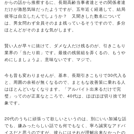
からの話から推察するに、長期高齢当事者達とその関係者達
だけが激怒気味だったようですが、五年近く経過して、結局
彼等は自立したんでしょうか？ 又聞きした数名について
は、男女問わず全員そのまま残っているそうですので、多分
ほとんどがそのままな気がします。
賢い人が早々に抜けて、ダメな人だけ残るのが、引きこもり
業界の「当たり前」です。最後の残留組を弄くるの、もうや
めにしましょうよ。意味ないです、マジで。
今も昔も変わりませんが、基本、長期引きこもりで30代入る
と、周囲の余裕が無くなるので、まともな改善策に乗れる人
はほとんどいなくなります。「アルバイト出来るだけで完
璧」ってのが正直なところで、40代は、ほぼほぼ切り捨て対
象です。
20代のうちに頑張って欲しいというのは、別にいい加減な話
でも、嫌みったらしい話でも何でもなく、寧ろ誠実なアドバ
イスだと思うのですが、彼らにはそれが理解出来なかったの