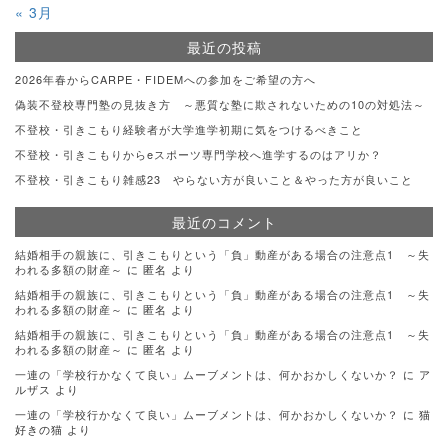
« 3月
最近の投稿
2026年春からCARPE・FIDEMへの参加をご希望の方へ
偽装不登校専門塾の見抜き方 ～悪質な塾に欺されないための10の対処法～
不登校・引きこもり経験者が大学進学初期に気をつけるべきこと
不登校・引きこもりからeスポーツ専門学校へ進学するのはアリか？
不登校・引きこもり雑感23 やらない方が良いこと＆やった方が良いこと
最近のコメント
結婚相手の親族に、引きこもりという「負」動産がある場合の注意点1 ～失
われる多額の財産～
に
匿名
より
結婚相手の親族に、引きこもりという「負」動産がある場合の注意点1 ～失
われる多額の財産～
に
匿名
より
結婚相手の親族に、引きこもりという「負」動産がある場合の注意点1 ～失
われる多額の財産～
に
匿名
より
一連の「学校行かなくて良い」ムーブメントは、何かおかしくないか？
に
ア
ルザス
より
一連の「学校行かなくて良い」ムーブメントは、何かおかしくないか？
に
猫
好きの猫
より