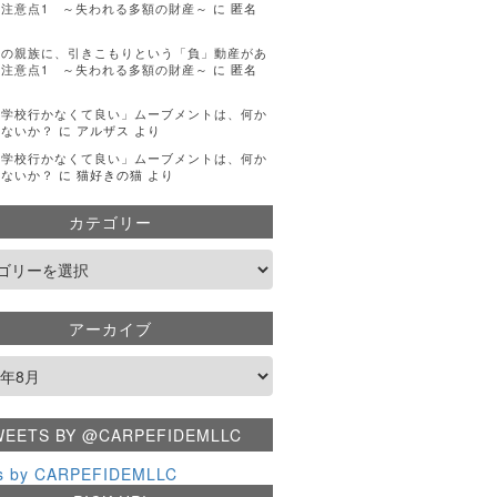
注意点1 ～失われる多額の財産～
に
匿名
手の親族に、引きこもりという「負」動産があ
注意点1 ～失われる多額の財産～
に
匿名
「学校行かなくて良い」ムーブメントは、何か
くないか？
に
アルザス
より
「学校行かなくて良い」ムーブメントは、何か
くないか？
に
猫好きの猫
より
カテゴリー
アーカイブ
WEETS BY @CARPEFIDEMLLC
s by CARPEFIDEMLLC