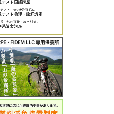
通テスト国語講座
テスト社会の9割確保に
通テスト倫理・政経講座
療系学部の面接・論文対策に
療系論文講座