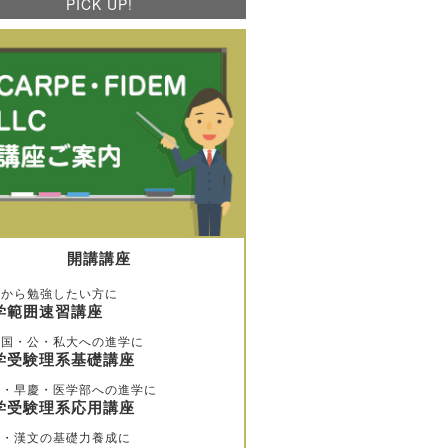
PICK UP!
開講講座
歩から勉強したい方に
学範囲速習講座
堅国・公・私大への進学に
学受験理系基礎講座
大・早慶・医学部への進学に
学受験理系応用講座
文・漢文の基礎力養成に