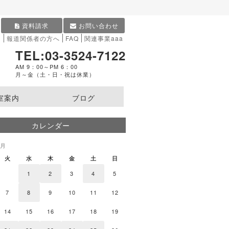
資料請求
お問い合わせ
内
報道関係者の方へ
FAQ
関連事業aaa
TEL:03-3524-7122
AM 9：00～PM 6：00
月～金（土・日・祝は休業）
室案内
ブログ
カレンダー
8月
火
水
木
金
土
日
1
2
3
4
5
7
8
9
10
11
12
14
15
16
17
18
19