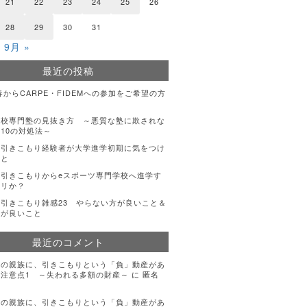
21
22
23
24
25
26
28
29
30
31
9月 »
最近の投稿
年春からCARPE・FIDEMへの参加をご希望の方
登校専門塾の見抜き方 ～悪質な塾に欺されな
10の対処法～
・引きこもり経験者が大学進学初期に気をつけ
こと
引きこもりからeスポーツ専門学校へ進学す
アリか？
引きこもり雑感23 やらない方が良いこと＆
方が良いこと
最近のコメント
手の親族に、引きこもりという「負」動産があ
注意点1 ～失われる多額の財産～
に
匿名
手の親族に、引きこもりという「負」動産があ