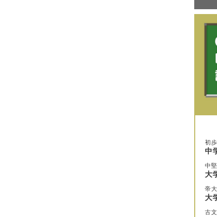
初
中
中
大
帝
大
古