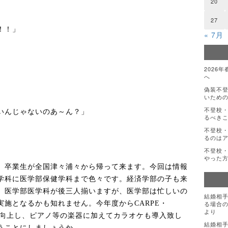
20
27
！！」
« 7月
2026
へ
偽装不
いための
不登校
いんじゃないのあ～ん？」
るべき
不登校・
るのは
不登校・
やった
、卒業生が全国津々浦々から帰って来ます。今回は情報
学科に医学部保健学科まで色々です。経済学部の子も来
、医学部医学科が後三人揃いますが、医学部は忙しいの
結婚相
実施となるかも知れません。今年度から
CARPE
・
る場合の
より
向上し、ピアノ等の楽器に加えてカラオケも導入致し
結婚相
うことにしましょうか。