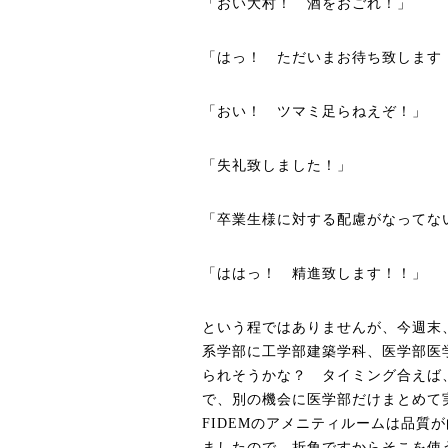
「おい大村！ 酒をおごれ！」
「はっ！ ただいまお待ち致します
「おい！ ツマミ足らねえぞ！」
「失礼致しました！」
「卒業生様に対する配慮がなってな
「ははっ！ 精進致します！！」
という程ではありませんが、今週末
系学部に工学部建築学科、医学部医
られそうかな？ タイミング合えば
で、別の機会に医学部だけまとめて
FIDEM
のアメニティルームは品質が
ましたので、折角ですからそこを使