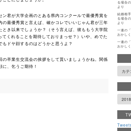
る場合の
より
結婚相
ン君が大学企画のとある県内コンクールで最優秀賞を
る場合の
より
内の最優秀賞と言えば、確かコレでいいじゃん君が三年
たとき以来でしょうか？（そう言えば、彼ももう大学院
一連の
おかし
ってくれることを期待しておりまっせ？）いや、めでた
一連の
でもドヤ顔するのはどうかと思うよ？
おかし
の卒業生交流会の挨拶をして貰いましょうかね。関係
顔に、乞うご期待！
T
Tweet